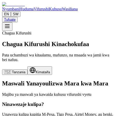
Nyumbani
Huduma
Vifurushi
Kuhusu
Wasiliana
EN
SW
Tufuate
Chagua Kifurushi
Chagua Kifurushi
Kinachokufaa
Pata uchambuzi wa kitaalamu, mafunzo, na msaada wa jamii kwa
bei nafuu.
🇹🇿
Tanzania
Kimataifa
Maswali Yanayoulizwa Mara kwa Mara
Majibu ya maswali ya kawaida kuhusu vifurushi vyetu
Ninawezaje kulipa?
Unaweza kulipa kupitia M-Pesa, Tigo Pesa, Airtel Money, au benki.