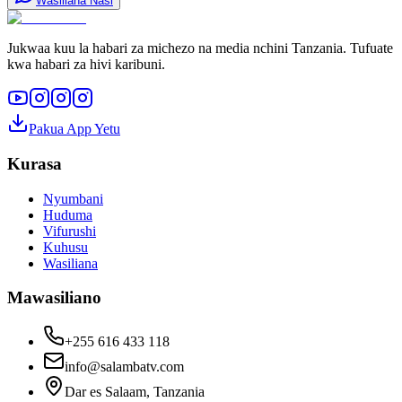
Wasiliana Nasi
Jukwaa kuu la habari za michezo na media nchini Tanzania. Tufuate
kwa habari za hivi karibuni.
Pakua App Yetu
Kurasa
Nyumbani
Huduma
Vifurushi
Kuhusu
Wasiliana
Mawasiliano
+255 616 433 118
info@salambatv.com
Dar es Salaam, Tanzania