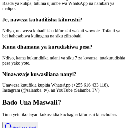
Baada ya kulipa, tutuma ujumbe wa WhatsApp na nambari ya
malipo.
Je, naweza kubadilisha kifurushi?
Ndiyo, unaweza kubadilisha kifurushi wakati wowote. Tofauti ya
bei itahesabiwa kulingana na siku zilizobaki.
Kuna dhamana ya kurudishiwa pesa?
Ndiyo, kama hukuridhika ndani ya siku 7 za kwanza, tutakurudishia
pesa yako yote.
Ninawezaje kuwasiliana nanyi?
Unaweza kutufikia kupitia WhatsApp (+255 616 433 118),
Instagram (@salamba_tv), au YouTube (Salamba TV).
Bado Una Maswali?
Timu yetu iko tayari kukusaidia kuchagua kifurushi kinachofaa.